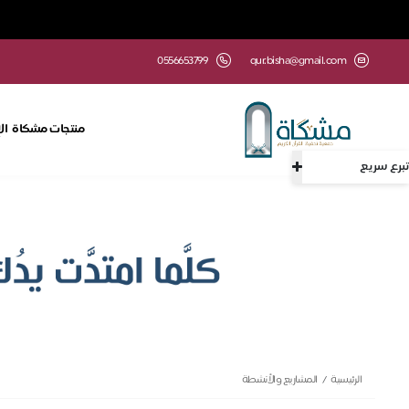
0556653799
qur.bisha@gmail.com
منتجات مشكاة
ال
تبرع سريع
الرئيسية
المشاريع والأنشطة