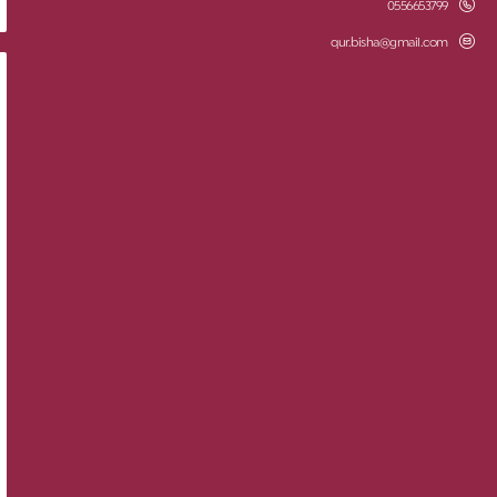
0556653799
qur.bisha@gmail.com