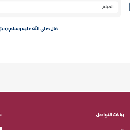
قال صلى الله عليه وسلم:(خيرُكُم م
بيانات التواصل
ط