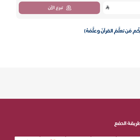
تبرع الآن
َن تعلَّمَ القرآنَ وعلَّمَهُ)
ريقة الدفع