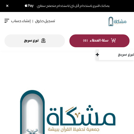
×
يمكنك التبرع باستخدام (أبل باي) باستخدام متصفح سفاري
تسجيل دخول
|
إنشاء حساب
سلة العطاء
تبرع سريع
)
0
(
تبرع سريع