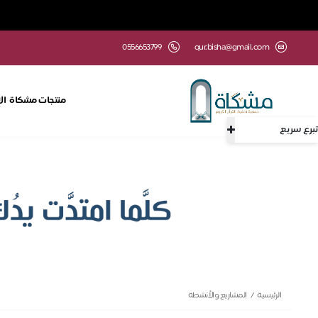
0556653799
qur.bisha@gmail.com
منتجات مشكاة
ال
تبرع سريع
الرئيسية
المشاريع والأنشطة