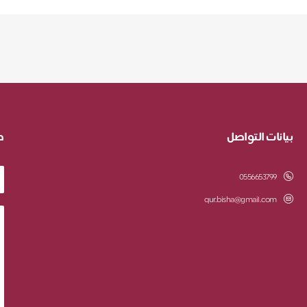
بيانات التواصل
ط
0556653799
qur.bisha@gmail.com