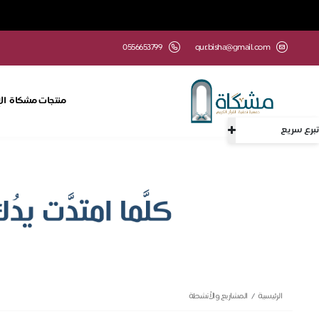
0556653799
qur.bisha@gmail.com
منتجات مشكاة
ال
تبرع سريع
الرئيسية
المشاريع والأنشطة