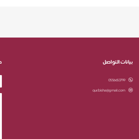
بيانات التواصل
ط
0556653799
qur.bisha@gmail.com