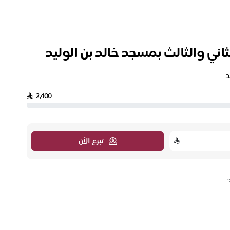
اني والثالث بمسجد خالد بن الوليد
د
2,400
تبرع الآن