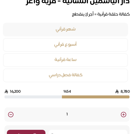
دار الياسمين النسائية - قرية واعر
كفالة حلقة قرآنية = أجر لا ينقطع
شهر قرآني
أسبوع قرآني
ساعة قرآنية
كفالة فصل دراسي
16,200
%54
8,780
Quantity