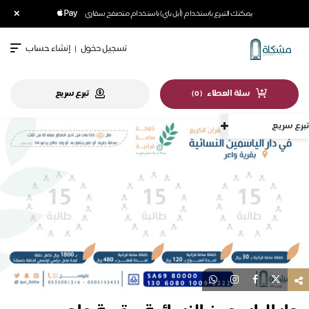
×
يمكنك التبرع باستخدام (أبل باي) باستخدام متصفح سفاري
تسجيل دخول
|
إنشاء حساب
سلة العطاء
تبرع سريع
)
0
(
تبرع سريع