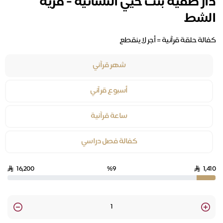
دار صفية بنت حيي النسائية - قرية
الشط
كفالة حلقة قرآنية = أجر لا ينقطع
شهر قرآني
أسبوع قرآني
ساعة قرآنية
كفالة فصل دراسي
16,200
%9
1,410
Quantity