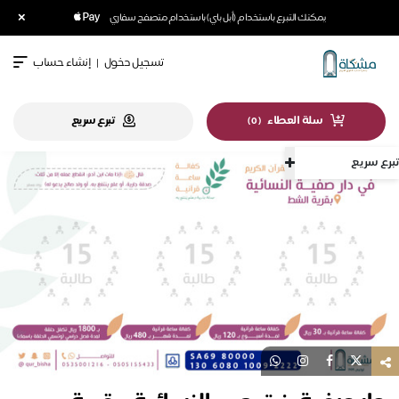
×
يمكنك التبرع باستخدام (أبل باي) باستخدام متصفح سفاري
تسجيل دخول
|
إنشاء حساب
سلة العطاء
تبرع سريع
)
0
(
تبرع سريع