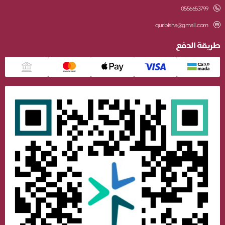
0556653799
qur.bisha@gmail.com
طريقة الدفع