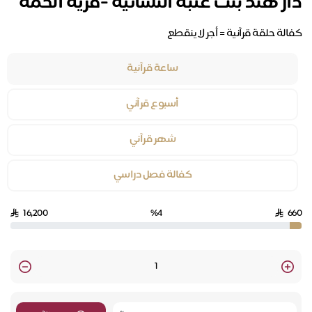
دار هند بنت عتبة النسائية -قرية الحمة
كفالة حلقة قرآنية = أجر لا ينقطع
ساعة قرآنية
أسبوع قرآني
شهر قرآني
كفالة فصل دراسي
16,200
%4
660
Quantity