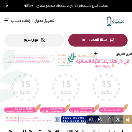
×
يمكنك التبرع باستخدام (أبل باي) باستخدام متصفح سفاري
تسجيل دخول
|
إنشاء حساب
سلة العطاء
تبرع سريع
)
0
(
تبرع سريع