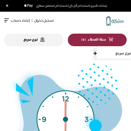
×
يمكنك التبرع باستخدام (أبل باي) باستخدام متصفح سفاري
تسجيل دخول
|
إنشاء حساب
سلة العطاء
تبرع سريع
)
0
(
تبرع سريع