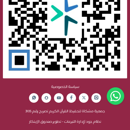
سياسة الخصوصية
جمعية مشكاة لتحفيظ القرآن الكريم تصريح رقم 3105
نظام جود لإدارة التبرعات - تطوير صندوق الابتكار